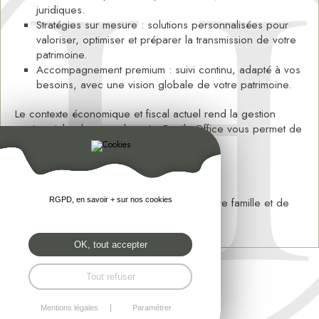
juridiques.
Stratégies sur mesure : solutions personnalisées pour
valoriser, optimiser et préparer la transmission de votre
patrimoine.
Accompagnement premium : suivi continu, adapté à vos
besoins, avec une vision globale de votre patrimoine.
Le contexte économique et fiscal actuel rend la gestion
patrimoniale plus complexe. Le Family Office vous permet de
:
gagner en sérénité,
sécuriser vos décisions,
et planifier efficacement l’avenir de votre famille et de
RGPD, en savoir + sur nos cookies
vos projets.
OK, tout accepter
Tout refuser
Mentions légales
Paramétrer