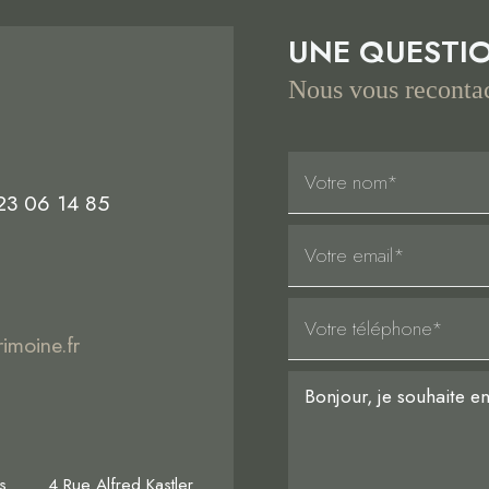
UNE QUESTI
Nous vous recontac
23 06 14 85
rimoine.fr
s
4 Rue Alfred Kastler