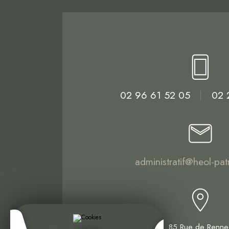
02 96 61 52 05
02 
administratif@heol-pat
12 Bd W.Rousseau
85 Rue de Renne